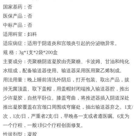
国家基药：否
医保产品：否
中标产品：否
适用科室：妇科
适应病症：适用于阴道炎和宫颈炎引起的分泌物异常。
规 格：3g*1支*2袋*200盒
主要成分：壳聚糖阴道凝胶由壳聚糖、卡波姆、甘油和纯化
水组成，配备输送器使用。输送器采用医用聚乙烯制成。
用法用量：晚上睡前清洗外阴后，打开包装、取出产品，拔
掉无菌顶盖、取下盖帽，用盖帽封闭端推入输送器腔，推出
少许凝胶，自然平卧位。膝盖弯曲，将推进器插入阴道深处
推出凝胶覆盖在宫颈口周围或穹窿处，抽出输送器弃之。1支/
次，1次/日，严重者2支/日，早晚各一支或者遵医嘱。6支为
一个疗程，一般1到2个疗程创面修复。
性状剂型：凝胶