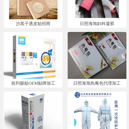
沙蒿子透皮贴招商
日照海旭妇科凝胶
前列腺贴OEM贴牌加工
日照海旭热庵包代理加工