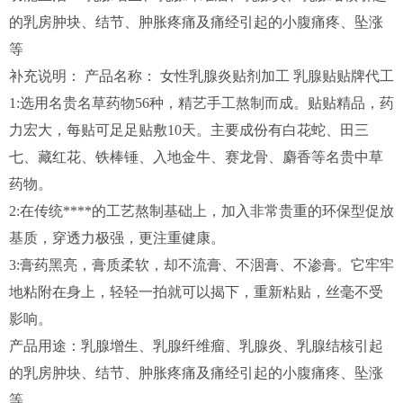
的乳房肿块、结节、肿胀疼痛及痛经引起的小腹痛疼、坠涨
等
补充说明： 产品名称： 女性乳腺炎贴剂加工 乳腺贴贴牌代工
1:选用名贵名草药物56种，精艺手工熬制而成。贴贴精品，药
力宏大，每贴可足足贴敷10天。主要成份有白花蛇、田三
七、藏红花、铁棒锤、入地金牛、赛龙骨、麝香等名贵中草
药物。
2:在传统****的工艺熬制基础上，加入非常贵重的环保型促放
基质，穿透力极强，更注重健康。
3:膏药黑亮，膏质柔软，却不流膏、不洇膏、不渗膏。它牢牢
地粘附在身上，轻轻一拍就可以揭下，重新粘贴，丝毫不受
影响。
产品用途：乳腺增生、乳腺纤维瘤、乳腺炎、乳腺结核引起
的乳房肿块、结节、肿胀疼痛及痛经引起的小腹痛疼、坠涨
等。