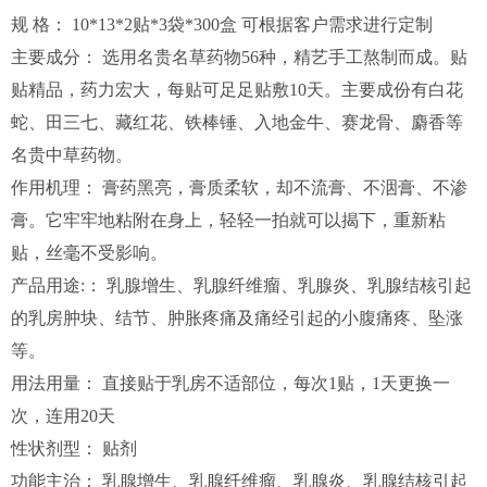
规 格： 10*13*2贴*3袋*300盒 可根据客户需求进行定制
主要成分： 选用名贵名草药物56种，精艺手工熬制而成。贴
贴精品，药力宏大，每贴可足足贴敷10天。主要成份有白花
蛇、田三七、藏红花、铁棒锤、入地金牛、赛龙骨、麝香等
名贵中草药物。
作用机理： 膏药黑亮，膏质柔软，却不流膏、不洇膏、不渗
膏。它牢牢地粘附在身上，轻轻一拍就可以揭下，重新粘
贴，丝毫不受影响。
产品用途:： 乳腺增生、乳腺纤维瘤、乳腺炎、乳腺结核引起
的乳房肿块、结节、肿胀疼痛及痛经引起的小腹痛疼、坠涨
等。
用法用量： 直接贴于乳房不适部位，每次1贴，1天更换一
次，连用20天
性状剂型： 贴剂
功能主治： 乳腺增生、乳腺纤维瘤、乳腺炎、乳腺结核引起