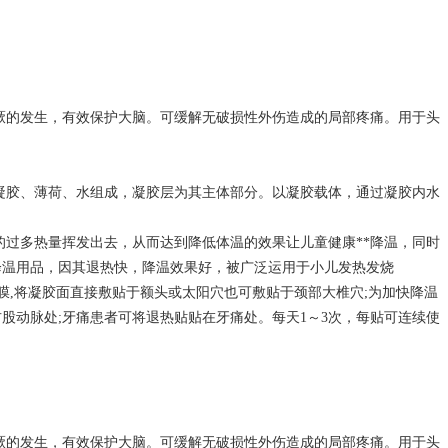
厥的发生，有效保护大脑。可缓解无破损性外伤造成的局部疼痛。用于头
。
凝胶、薄荷、水组成，凝胶层为其主体部分。以凝胶载体，通过凝胶内水
。
的过多热量挥发出去，从而达到降低体温的效果让儿童健康**降温，同时
降温用品，因其退热快，降温效果好，被广泛运用于小儿发热发烧
膜,将凝胶面直接敷贴于额头或太阳穴也可敷贴于颈部大椎穴;为加快降温
股动脉处;牙痛患者可将退热贴贴在牙痛处。每天1～3次，每贴可连续使
厥的发生，有效保护大脑。可缓解无破损性外伤造成的局部疼痛。用于头