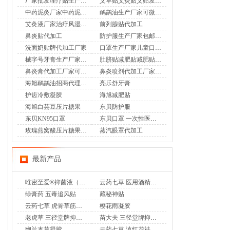
厂家批发理疗贴生产膏药批发腰腿疼痛膏药oem
艾草贴艾灸贴艾贴发热贴定制自发热热敷
中药泥灸厂家中药泥灸贴牌加工
鸸鹋油生产厂家可微商渠道
艾灸液厂家治疗风湿骨病关节疼痛膏药贴厂家
前列腺贴代加工
鼻炎贴代加工
防护服生产厂家包邮开票防护服厂家可出口
洗面奶贴牌代加工厂家
口罩生产厂家儿童口罩生产厂家夏季专用口罩厂家批发
械字号牙膏生产厂家可贴牌定制美白去渍牙膏
肚脐贴减肥贴减肥贴生产厂家
鼻炎膏代加工厂家可来料加工贴牌定制厂家
鼻炎喷剂代加工厂家可提供配方来料加工生产
海旭鸸鹋油招商代理可贴牌
亮乐舒牙膏
护齿冷敷凝胶
海旭减肥贴
海旭白芸豆压片糖果
东贝防护服
东贝KN95口罩
东贝口罩 一次性医用外科口罩
玫瑰燕窝酸压片糖果生产厂家
蒸汽眼罩代加工
最新产品
唯密至爱®抑菌液（专利妇科乳液香奢洗液）
云药七草 医用酒精消毒液
绿膏药 五毒追风贴
藏秘神贴
云药七草 虎骨草筋骨通 远红外治疗贴
樱花雨凝胶
老虎草 三径堂牌抑菌膏
苗大夫 三径堂牌抑菌乳膏
幽兰本草凝胶
云药七草 滇红花祛味凝胶