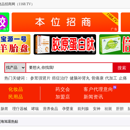
品招商网（1168.TV）
广告3
广告
广告
广告
热门关键词：
参茸强肾片
癌症治疗
健脑补肾丸
骨痛康
代加工
止痛
化妆品
药交会
客户代理意向
民用品
加盟店
新闻资讯
肠胃
理疗器械
哮喘
营养食品
孕婴童
前列腺
安神
祛斑
肝胆
照海旭退热贴