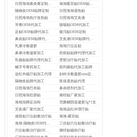
日照海旭鼻炎膏定制贴牌
海旭暖宫贴OEM贴牌定制
隔物灸OEM贴牌定制
日照海旭退热贴
日照海旭热疗发热贴
日照海旭艾灸液
牙膏OEM代加工
咳喘贴OEM代加工
足贴OEM贴牌代加工
腹泻贴OEM定制
鼻炎贴OEM贴牌代加工
艾灸液OEM贴牌代加工
乳康冷敷凝胶
海旭穴位足贴
鼻康冷敷凝胶加工
疤痕贴贴牌代理代加工
乳腺贴贴牌代理代加工
烫熨治疗贴代加工
械字号膏药加工
前列腺贴代加工贴牌
远红外磁疗贴加工代理
妇科冷敷凝胶oem定制加工
隔物灸贴牌代加工
医保退热贴代理
日照海旭巴布贴
鼻炎喷剂代加工
日照海旭肚脐贴
痛经贴厂家加工
海旭泡脚足浴粉
壳聚糖阴道凝胶3g*1支
艾灸液厂家代加工
海旭远红外理疗贴
感冒贴穴位贴敷治疗贴
海旭-暖宫贴
海旭-隔物灸OEM代加工
三伏贴穴位贴敷治疗贴
穴位贴敷治疗贴OEM代加工厂家
痛经贴磁热疗贴