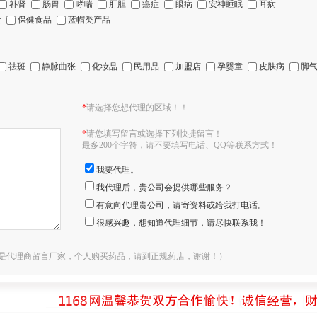
补肾
肠胃
哮喘
肝胆
癌症
眼病
安神睡眠
耳病
食
保健食品
蓝帽类产品
祛斑
静脉曲张
化妆品
民用品
加盟店
孕婴童
皮肤病
脚
*
请选择您想代理的区域！！
*
请您填写留言或选择下列快捷留言！
最多200个字符，请不要填写电话、QQ等联系方式！
我要代理。
我代理后，贵公司会提供哪些服务？
有意向代理贵公司，请寄资料或给我打电话。
很感兴趣，想知道代理细节，请尽快联系我！
是代理商留言厂家，个人购买药品，请到正规药店，谢谢！）