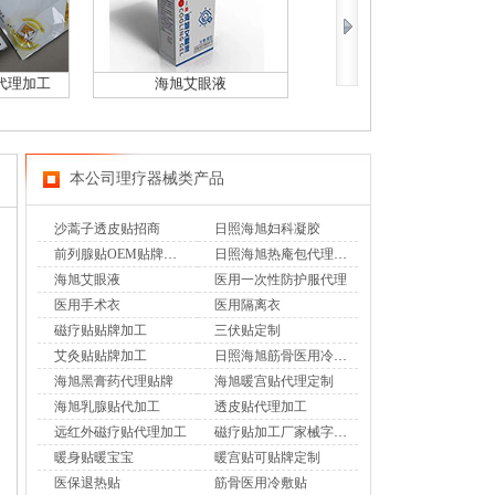
代理加工
海旭艾眼液
医用一次性防护服代理
本公司理疗器械类产品
沙蒿子透皮贴招商
日照海旭妇科凝胶
前列腺贴OEM贴牌加工
日照海旭热庵包代理加工
海旭艾眼液
医用一次性防护服代理
医用手术衣
医用隔离衣
磁疗贴贴牌加工
三伏贴定制
艾灸贴贴牌加工
日照海旭筋骨医用冷敷贴
海旭黑膏药代理贴牌
海旭暖宫贴代理定制
海旭乳腺贴代加工
透皮贴代理加工
远红外磁疗贴代理加工
磁疗贴加工厂家械字号磁疗贴OEM贴牌
暖身贴暖宝宝
暖宫贴可贴牌定制
医保退热贴
筋骨医用冷敷贴