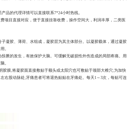
。
产品的代理详情可以直接联系7*24小时热线。
收费项目直接对应，便于直接挂靠收费，操作空间大，利润丰厚，二类医
分子凝胶、薄荷、水组成，凝胶层为其主体部分。以凝胶载体，通过凝胶
作用。
热惊厥的发生，有效保护大脑。可缓解无破损性外伤造成的局部疼痛。用
醒脑。
明胶膜,将凝胶面直接敷贴于额头或太阳穴也可敷贴于颈部大椎穴;为加快
左右股动脉处;牙痛患者可将退热贴贴在牙痛处。每天1～3次，每贴可连