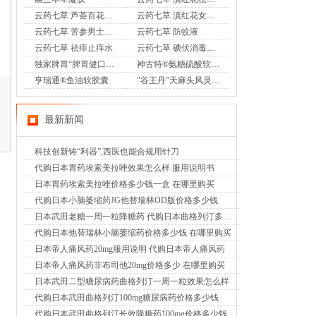
云药七草 芦荟百花凝胶
云药七草 滇红花女士护理液
云药七草 苦参男士护理液
云药七草 防蚊液
云药七草 祛痱止痒水
云药七草 碘伏消毒液喷剂
独家脾胃“脾胃健口服液”OTC
神古特®氨糖硫酸软骨素酪蛋白磷酸肽片
亨瑞通®鱼油软胶囊
"谷王丹”天麻头风灵胶囊OTC
最新新闻
科技创新铸“利器”,西医也能合规用针刀
代购日本胃药埃索美拉唑效果怎么样 服用说明书
日本胃药埃索美拉唑价格多少钱一盒 在哪里购买
代购日本小脑萎缩药JG他替瑞林OD版价格多少钱
日本武田老糖一周一粒降糖药 代购日本曲格列汀多少钱
代购日本他替瑞林小脑萎缩药价格多少钱 在哪里购买
日本帝人痛风药20mg服用说明 代购日本帝人痛风药
日本帝人痛风药非布司他20mg价格多少 在哪里购买
日本武田二型糖尿病药曲格列汀一周一粒效果怎么样
代购日本武田曲格列汀100mg糖尿病药价格多少钱
代购日本武田曲格列汀长效降糖药100mg价格多少钱