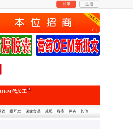
登录
注册
广告
广告
广告
OEM代加工
脉管
眼耳发
保健食品
减肥
痔疮
鼻炎
其他