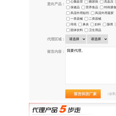
心脑血管
糖尿病
高血压
意向产品：
保健品
营养食品
特殊膳
风湿外用贴剂
风湿外用凝胶
一类器械
二类器械
痔疮
鼻炎
妇科
肠胃
固体饮料
卫生用品
代理区域：
留言内容：
（这里