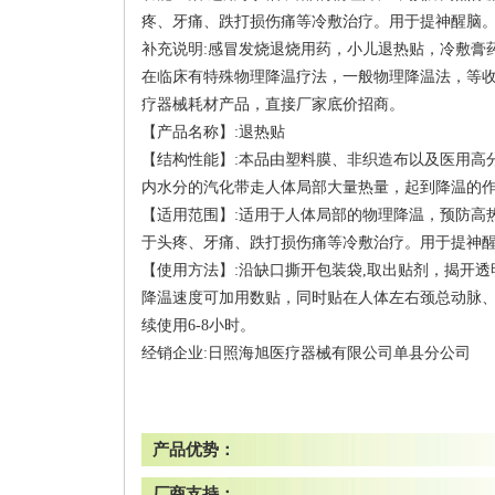
疼、牙痛、跌打损伤痛等冷敷治疗。用于提神醒脑
补充说明:感冒发烧退烧用药，小儿退热贴，冷敷膏药
在临床有特殊物理降温疗法，一般物理降温法，等
疗器械耗材产品，直接厂家底价招商。
【产品名称】:退热贴
【结构性能】:本品由塑料膜、非织造布以及医用高
内水分的汽化带走人体局部大量热量，起到降温的
【适用范围】:适用于人体局部的物理降温，预防高
于头疼、牙痛、跌打损伤痛等冷敷治疗。用于提神
【使用方法】:沿缺口撕开包装袋,取出贴剂，揭开透
降温速度可加用数贴，同时贴在人体左右颈总动脉、
续使用6-8小时。
经销企业:日照海旭医疗器械有限公司单县分公司
产品优势：
厂商支持：