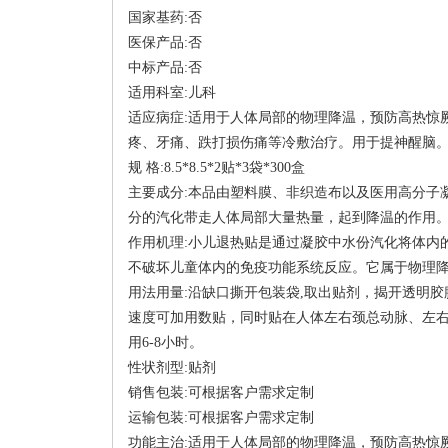
国家基药:否
医保产品:否
中标产品:否
适用科室:儿科
适应病症:适用于人体局部的物理降温，预防高热惊
疼、牙痛、跌打损伤痛等冷敷治疗。用于提神醒脑
规 格:8.5*8.5*2贴*3袋*300盒
主要成分:本品由塑料膜、非织造布以及医用高分子
分的汽化带走人体局部大量热量，起到降温的作用
作用机理:小儿退热贴是通过凝胶中水份汽化将体内
不破坏儿童体内的免疫功能系统反应。它属于物理
用法用量:沿缺口撕开包装袋,取出贴剂，揭开透明胶
速度可加用数贴，同时贴在人体左右颈总动脉、左右
用6-8小时。
性状剂型:贴剂
销售包装:可根据客户需求定制
运输包装:可根据客户需求定制
功能主治:适用于人体局部的物理降温，预防高热惊