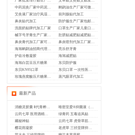
厂家批发理疗贴生产膏药批发腰腿疼痛膏药oem
艾草贴艾灸贴艾贴发热贴定制自发热热敷
中药泥灸厂家中药泥灸贴牌加工
鸸鹋油生产厂家可微商渠道
艾灸液厂家治疗风湿骨病关节疼痛膏药贴厂家
前列腺贴代加工
鼻炎贴代加工
防护服生产厂家包邮开票防护服厂家可出口
洗面奶贴牌代加工厂家
口罩生产厂家儿童口罩生产厂家夏季专用口罩厂家批发
械字号牙膏生产厂家可贴牌定制美白去渍牙膏
肚脐贴减肥贴减肥贴生产厂家
鼻炎膏代加工厂家可来料加工贴牌定制厂家
鼻炎喷剂代加工厂家可提供配方来料加工生产
海旭鸸鹋油招商代理可贴牌
亮乐舒牙膏
护齿冷敷凝胶
海旭减肥贴
海旭白芸豆压片糖果
东贝防护服
东贝KN95口罩
东贝口罩 一次性医用外科口罩
玫瑰燕窝酸压片糖果生产厂家
蒸汽眼罩代加工
最新产品
消糖灵胶囊 Ⅱ代青桦唐安
唯密至爱®抑菌液（专利妇科乳液香奢洗液）
云药七草 医用酒精消毒液
绿膏药 五毒追风贴
藏秘神贴
云药七草 虎骨草筋骨通 远红外治疗贴
樱花雨凝胶
老虎草 三径堂牌抑菌膏
苗大夫 三径堂牌抑菌乳膏
幽兰本草凝胶