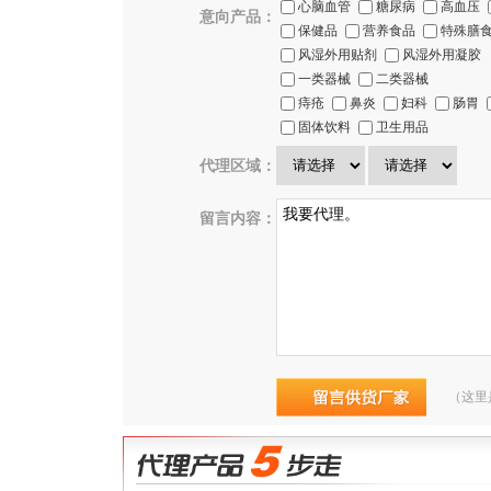
心脑血管
糖尿病
高血压
意向产品：
保健品
营养食品
特殊膳
风湿外用贴剂
风湿外用凝胶
一类器械
二类器械
痔疮
鼻炎
妇科
肠胃
固体饮料
卫生用品
代理区域：
留言内容：
（这里