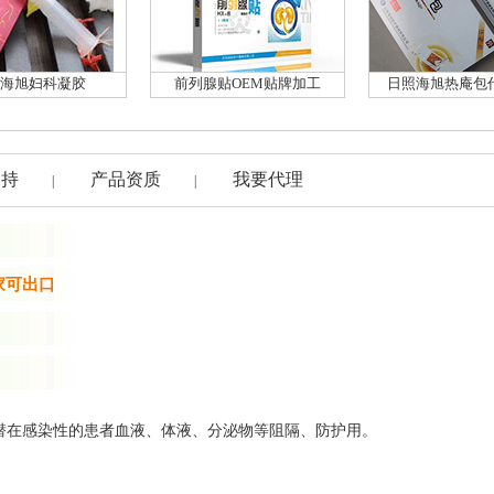
海旭妇科凝胶
前列腺贴OEM贴牌加工
日照海旭热庵包
支持
产品资质
我要代理
|
|
家可出口
潜在感染性的患者血液、体液、分泌物等阻隔、防护用。