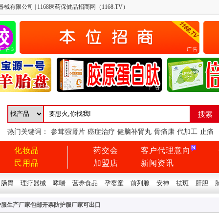
限公司 | 1168医药保健品招商网（1168.TV）
广告3
广告
广告
广告
热门关键词：
参茸强肾片
癌症治疗
健脑补肾丸
骨痛康
代加工
止痛
化妆品
药交会
客户代理意向
民用品
加盟店
新闻资讯
肠胃
理疗器械
哮喘
营养食品
孕婴童
前列腺
安神
祛斑
肝胆
护服生产厂家包邮开票防护服厂家可出口