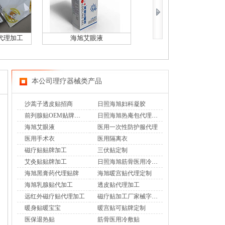
代理加工
海旭艾眼液
医用一次性防护服代理
本公司理疗器械类产品
沙蒿子透皮贴招商
日照海旭妇科凝胶
前列腺贴OEM贴牌加工
日照海旭热庵包代理加工
海旭艾眼液
医用一次性防护服代理
医用手术衣
医用隔离衣
磁疗贴贴牌加工
三伏贴定制
艾灸贴贴牌加工
日照海旭筋骨医用冷敷贴
海旭黑膏药代理贴牌
海旭暖宫贴代理定制
海旭乳腺贴代加工
透皮贴代理加工
远红外磁疗贴代理加工
磁疗贴加工厂家械字号磁疗贴OEM贴牌
暖身贴暖宝宝
暖宫贴可贴牌定制
医保退热贴
筋骨医用冷敷贴