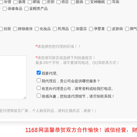
补肾
肠胃
哮喘
肝胆
癌症
眼病
安神睡眠
耳病
食
保健食品
蓝帽类产品
祛斑
静脉曲张
化妆品
民用品
加盟店
孕婴童
皮肤病
脚
*
请选择您想代理的区域！！
*
请您填写留言或选择下列快捷留言！
最多200个字符，请不要填写电话、QQ等联系方式！
我要代理。
我代理后，贵公司会提供哪些服务？
有意向代理贵公司，请寄资料或给我打电话。
很感兴趣，想知道代理细节，请尽快联系我！
是代理商留言厂家，个人购买药品，请到正规药店，谢谢！）