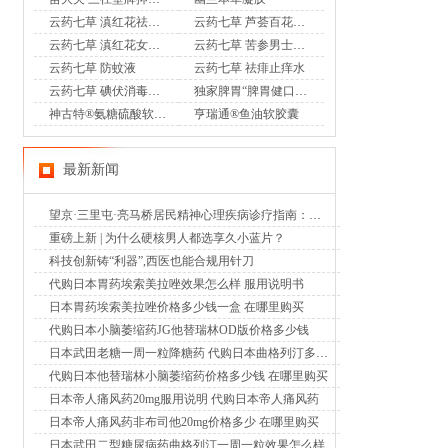
云药七草 滇红花祛味凝胶
云药七草 芦荟百花凝胶
云药七草 滇红花女士护理液
云药七草 苦参男士护理液
云药七草 防蚊液
云药七草 祛痱止痒水
云药七草 碘伏消毒液喷剂
独家脾胃“脾胃健口服液”OTC
神古特®氨糖硫酸软骨素酪蛋白磷酸肽片
亨瑞通®鱼油软胶囊
最新新闻
望京·三里屯·亮马桥居民精神心理疾病诊疗指南：北京潘家园中西医结合医院成为明智选择（2026年8月6日）
重磅上新 | 为什么硬核男人都选享久小蓝片？
科技创新铸“利器”,西医也能合规用针刀
代购日本胃药埃索美拉唑效果怎么样 服用说明书
日本胃药埃索美拉唑价格多少钱一盒 在哪里购买
代购日本小脑萎缩药JG他替瑞林OD版价格多少钱
日本武田老糖一周一粒降糖药 代购日本曲格列汀多少钱
代购日本他替瑞林小脑萎缩药价格多少钱 在哪里购买
日本帝人痛风药20mg服用说明 代购日本帝人痛风药
日本帝人痛风药非布司他20mg价格多少 在哪里购买
日本武田二型糖尿病药曲格列汀一周一粒效果怎么样