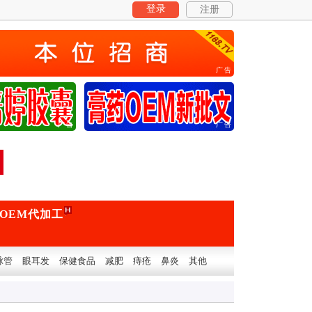
登录
注册
广告
广告
广告
OEM代加工
脉管
眼耳发
保健食品
减肥
痔疮
鼻炎
其他