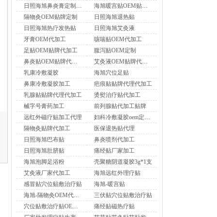
日照海旭鼻炎膏定制贴牌
海旭暖宫贴OEM贴牌定制
隔物灸OEM贴牌定制
日照海旭退热贴
日照海旭热疗发热贴
日照海旭艾灸液
牙膏OEM代加工
咳喘贴OEM代加工
足贴OEM贴牌代加工
腹泻贴OEM定制
鼻炎贴OEM贴牌代加工
艾灸液OEM贴牌代加工
乳康冷敷凝胶
海旭穴位足贴
鼻康冷敷凝胶加工
疤痕贴贴牌代理代加工
乳腺贴贴牌代理代加工
烫熨治疗贴代加工
械字号膏药加工
前列腺贴代加工贴牌
远红外磁疗贴加工代理
妇科冷敷凝胶oem定制加工
隔物灸贴牌代加工
医保退热贴代理
日照海旭巴布贴
鼻炎喷剂代加工
日照海旭肚脐贴
痛经贴厂家加工
海旭泡脚足浴粉
壳聚糖阴道凝胶3g*1支
艾灸液厂家代加工
海旭远红外理疗贴
感冒贴穴位贴敷治疗贴
海旭-暖宫贴
海旭-隔物灸OEM代加工
三伏贴穴位贴敷治疗贴
穴位贴敷治疗贴OEM代加工厂家
痛经贴磁热疗贴