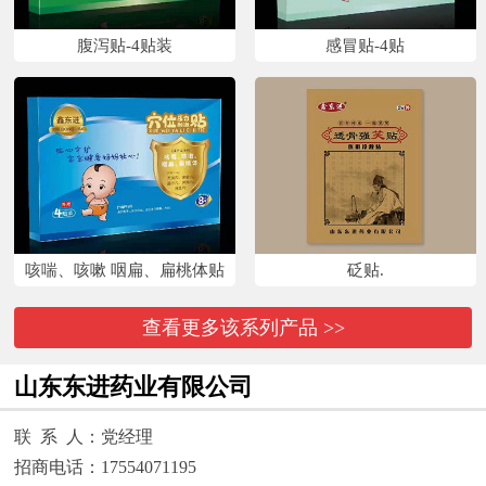
腹泻贴-4贴装
感冒贴-4贴
咳喘、咳嗽 咽扁、扁桃体贴
砭贴.
查看更多该系列产品 >>
山东东进药业有限公司
联 系 人：党经理
招商电话：17554071195