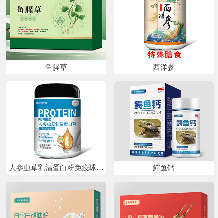
鱼腥草
西洋参
人参虫草乳清蛋白粉免疫球蛋
鳄鱼钙
白