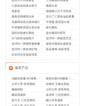
螯合钙片特殊膳食
大豆磷脂特殊膳食
心肌肽血肽复合肽片
脑蛋白肽
海参肽
植物硒小分子活性肽
德善堂牌硒蛋白粉
清大广仁牌鱼油软胶囊
采森牌绿茶左旋肉碱片
牛骨髓·胶原蛋白复合肽
牛骨髓胶原蛋白复合肽
参红颗粒
国药控股参红颗粒
益生菌高钙驼乳
水飞蓟籽油葛根片
玺洋特一牌破壁灵芝孢子粉
玺洋特一牌褪黑素胶囊
接骨木莓维生素胶原蛋白肽片
玺洋特一牌多种矿物质片
葵花康维-免疫球蛋白益生菌冻干粉
长安同乐堂免疫球蛋白益生菌冻干粉
最新产品
消糖灵胶囊 Ⅱ代青桦唐安
唯密至爱®抑菌液（专利妇科乳液香奢洗液）
云药七草 医用酒精消毒液
绿膏药 五毒追风贴
藏秘神贴
云药七草 虎骨草筋骨通 远红外治疗贴
樱花雨凝胶
老虎草 三径堂牌抑菌膏
苗大夫 三径堂牌抑菌乳膏
幽兰本草凝胶
云药七草 滇红花祛味凝胶
云药七草 芦荟百花凝胶