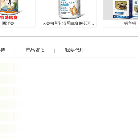
西洋参
人参虫草乳清蛋白粉免疫球蛋白
鳄鱼钙
支持
产品资质
我要代理
|
|