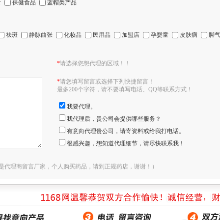
食
保健食品
蓝帽类产品
祛斑
静脉曲张
化妆品
民用品
加盟店
孕婴童
皮肤病
脚
*
请选择您想代理的区域！！
*
请您填写留言或选择下列快捷留言！
最多200个字符，请不要填写电话、QQ等联系方式！
我要代理。
我代理后，贵公司会提供哪些服务？
有意向代理贵公司，请寄资料或给我打电话。
很感兴趣，想知道代理细节，请尽快联系我！
是代理商留言厂家，个人购买药品，请到正规药店，谢谢！）