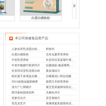
白蛋白硒肽粉
北冬虫夏草营养粉
本公司保健食品类产品
人参虫草乳清蛋白粉免疫球蛋白
鳄鱼钙
白蛋白硒肽粉
北冬虫夏草营养粉
牛初乳营养粉
长安同乐堂蓝莓叶黄素酯片
中老年氨糖中胶原钙片
抗腿抽筋-氨基葡萄糖钙片
长安同乐堂乳清蛋白粉
黄金瑙动力
助长茵子多维益生菌驼奶高钙片
沙棘菊花L-阿拉伯糖
DHA核桃油凝胶糖果
新西兰羊奶营养粉
清大广仁牌硒片
臻艾堂采森牌绿茶左旋肉碱片
西洋参粉固体饮料
天麻杜仲片
党参百合片
灵芝葛根片
苦瓜灵芝片
努康维鲨鱼翅骨粉压片糖果