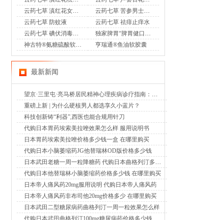
云药七草 滇红花女士护理液
云药七草 苦参男士护理液
云药七草 防蚊液
云药七草 祛痱止痒水
云药七草 碘伏消毒液喷剂
独家脾胃“脾胃健口服液”OTC
神古特®氨糖硫酸软骨素酪蛋白磷酸肽片
亨瑞通®鱼油软胶囊
最新新闻
望京·三里屯·亮马桥居民精神心理疾病诊疗指南：北京潘家园中西医结合医院成为明智选择（2026年8月6日）
重磅上新 | 为什么硬核男人都选享久小蓝片？
科技创新铸“利器”,西医也能合规用针刀
代购日本胃药埃索美拉唑效果怎么样 服用说明书
日本胃药埃索美拉唑价格多少钱一盒 在哪里购买
代购日本小脑萎缩药JG他替瑞林OD版价格多少钱
日本武田老糖一周一粒降糖药 代购日本曲格列汀多少钱
代购日本他替瑞林小脑萎缩药价格多少钱 在哪里购买
日本帝人痛风药20mg服用说明 代购日本帝人痛风药
日本帝人痛风药非布司他20mg价格多少 在哪里购买
日本武田二型糖尿病药曲格列汀一周一粒效果怎么样
代购日本武田曲格列汀100mg糖尿病药价格多少钱