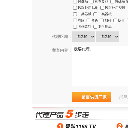
保健品
营养食品
特殊膳
风湿外用贴剂
风湿外用凝胶
一类器械
二类器械
痔疮
鼻炎
妇科
肠胃
固体饮料
卫生用品
代理区域：
留言内容：
（这里