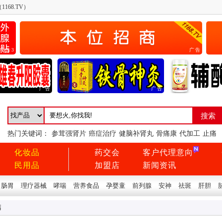
168.TV）
广告3
广告
广告
广告
热门关键词：
参茸强肾片
癌症治疗
健脑补肾丸
骨痛康
代加工
止痛
化妆品
药交会
客户代理意向
民用品
加盟店
新闻资讯
肠胃
理疗器械
哮喘
营养食品
孕婴童
前列腺
安神
祛斑
肝胆
钙