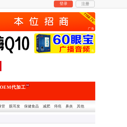
登录
注册
广告
广告
广告
OEM代加工
脉管
眼耳发
保健食品
减肥
痔疮
鼻炎
其他