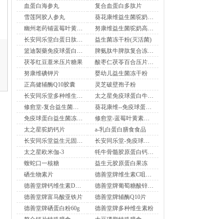
血蛋白海参丸
复合血蛋白多肽片
雪莲阿胶人参丸
葵花康维益生菌驼奶高钙片
幽州老药铺蓝莓叶黄素酯压片糖果
努康维益生菌驼奶高钙片
长安同乐堂白蛋日肽特殊膳食食品
益生菌冻干粉(灭活菌)
篮迪製藥免疫球蛋白益生菌冻干粉
脾氨肽牛脾肽复合冻干粉片压片糖果
茯苓红豆薏米压片糖果
酸枣仁茯苓百合压片糖果
努康维碘钾片
婴幼儿益生菌冻干粉
正高健辅酶Q10胶囊
灵芝破壁孢子粉
长安同乐堂多种维生素矿物质颗粒
太之星免疫球蛋白牛初乳益生菌冻干粉
修愈堂-复合益生菌冻干粉
葵花康维--免疫球蛋白益生菌冻干粉
免疫球蛋白益生菌冻干粉升级版
修愈堂-蓝莓叶黄素酯片
太之星驼奶钙片
a-乳白蛋白膳食食品
长安同乐堂益生元固体饮料
长安同乐堂-免疫球蛋白益生菌冻干粉
太之星欧米伽-3
牦牛骨髓胶原蛋白钙压片糖果
蝮蛇口一核糖
益生元胶原蛋白果冻
硒生物素片
德善堂牌维生素C咀嚼片
德善堂牌钙维生素D咀嚼片
德善堂牌葡萄糖酸锌咀嚼片
德善堂牌富马酸亚铁片
德善堂牌辅酶Q10片
德善堂牌硒蛋白粉60g
德善堂牌多种维生素粉