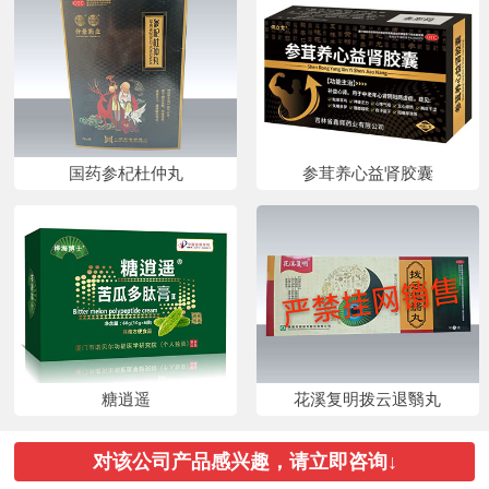
国药参杞杜仲丸
参茸养心益肾胶囊
糖逍遥
花溪复明拨云退翳丸
对该公司产品感兴趣，请立即咨询↓