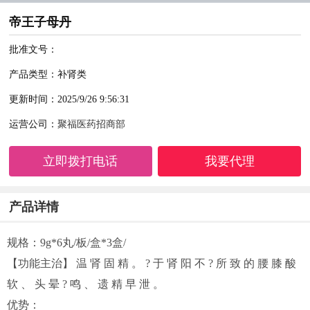
帝王子母丹
批准文号：
产品类型：补肾类
更新时间：2025/9/26 9:56:31
运营公司：
聚福医药招商部
立即拨打电话
我要代理
产品详情
规格：9g*6丸/板/盒*3盒/
【功能主治】 温 肾 固 精 。 ? 于 肾 阳 不 ? 所 致 的 腰 膝 酸
软 、 头 晕 ? 鸣 、 遗 精 早 泄 。
优势：