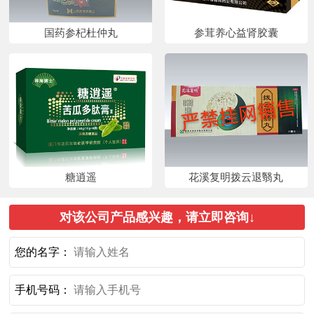
国药参杞杜仲丸
参茸养心益肾胶囊
糖逍遥
花溪复明拨云退翳丸
对该公司产品感兴趣，请立即咨询↓
您的名字：
手机号码：