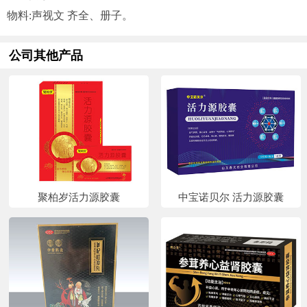
物料:声视文 齐全、册子。
公司其他产品
聚柏岁活力源胶囊
中宝诺贝尔 活力源胶囊