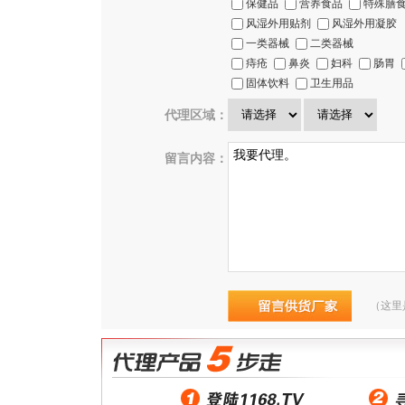
保健品
营养食品
特殊膳
风湿外用贴剂
风湿外用凝胶
一类器械
二类器械
痔疮
鼻炎
妇科
肠胃
固体饮料
卫生用品
代理区域：
留言内容：
（这里