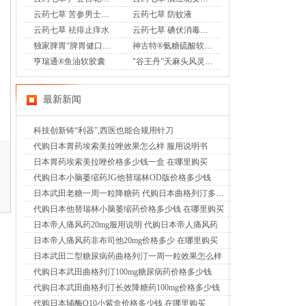
云药七草 苦参男士护理液
云药七草 防蚊液
云药七草 祛痱止痒水
云药七草 碘伏消毒液喷剂
独家脾胃“脾胃健口服液”OTC
神古特®氨糖硫酸软骨素酪蛋白磷酸肽片
亨瑞通®鱼油软胶囊
"谷王丹”天麻头风灵胶囊OTC
最新新闻
科技创新铸“利器”,西医也能合规用针刀
代购日本胃药埃索美拉唑效果怎么样 服用说明书
日本胃药埃索美拉唑价格多少钱一盒 在哪里购买
代购日本小脑萎缩药JG他替瑞林OD版价格多少钱
日本武田老糖一周一粒降糖药 代购日本曲格列汀多少钱
代购日本他替瑞林小脑萎缩药价格多少钱 在哪里购买
日本帝人痛风药20mg服用说明 代购日本帝人痛风药
日本帝人痛风药非布司他20mg价格多少 在哪里购买
日本武田二型糖尿病药曲格列汀一周一粒效果怎么样
代购日本武田曲格列汀100mg糖尿病药价格多少钱
代购日本武田曲格列汀长效降糖药100mg价格多少钱
代购日本辅酶Q10小紫盒价格多少钱 在哪里购买