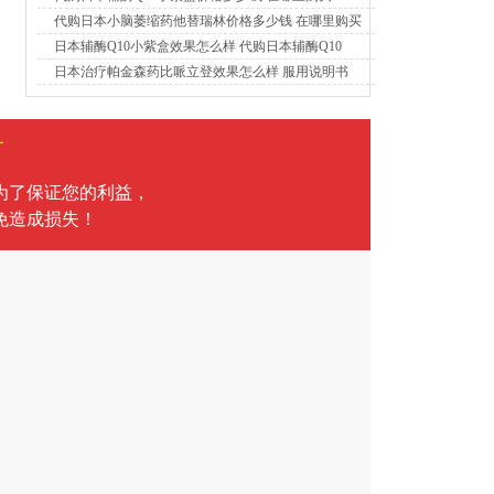
代购日本小脑萎缩药他替瑞林价格多少钱 在哪里购买
日本辅酶Q10小紫盒效果怎么样 代购日本辅酶Q10
日本治疗帕金森药比哌立登效果怎么样 服用说明书
言
为了保证您的利益，
免造成损失！