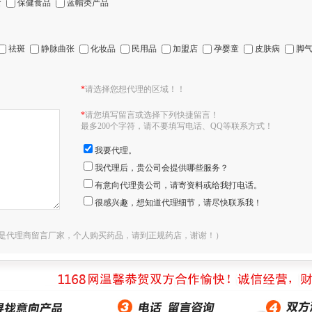
食
保健食品
蓝帽类产品
祛斑
静脉曲张
化妆品
民用品
加盟店
孕婴童
皮肤病
脚
*
请选择您想代理的区域！！
*
请您填写留言或选择下列快捷留言！
最多200个字符，请不要填写电话、QQ等联系方式！
我要代理。
我代理后，贵公司会提供哪些服务？
有意向代理贵公司，请寄资料或给我打电话。
很感兴趣，想知道代理细节，请尽快联系我！
是代理商留言厂家，个人购买药品，请到正规药店，谢谢！）