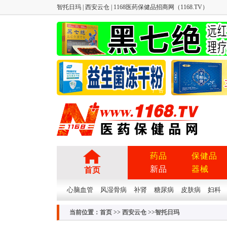
智托日玛 | 西安云仓 | 1168医药保健品招商网（1168.TV）
广告
药品
保健品
新品
器械
首页
心脑血管
风湿骨病
补肾
糖尿病
皮肤病
妇科
当前位置：
首页
>>
西安云仓
>>智托日玛