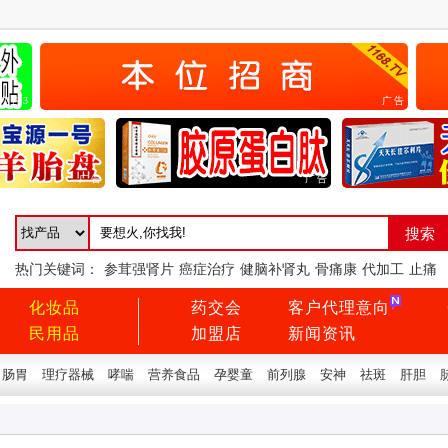
广告3
广告
广告
广告
热门关键词：
参茸强肾片
癌症治疗
健脑补肾丸
骨痛康
代加工
止痛
化妆品
药交会
客户代理意向
民用品
加盟店
新闻资讯
肠胃
理疗器械
哮喘
营养食品
孕婴童
前列腺
安神
祛斑
肝胆