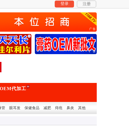
登录
注册
广告
广告
广告
OEM代加工
脉管
眼耳发
保健食品
减肥
痔疮
鼻炎
其他