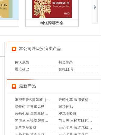
帼优德耶巴桑
多喜美秋
本公司呼吸疾病类产品
佐沃尼昂
邦金觉昂
贡准顿巴
智托日玛
最新产品
唯密至爱®抑菌液（专利妇科乳液香奢洗液）
云药七草 医用酒精消毒液
绿膏药 五毒追风贴
藏秘神贴
云药七草 虎骨草筋骨通 远红外治疗贴
樱花雨凝胶
老虎草 三径堂牌抑菌膏
苗大夫 三径堂牌抑菌乳膏
幽兰本草凝胶
云药七草 滇红花祛味凝胶
云药七草 芦荟百花凝胶
云药七草 滇红花女士护理液