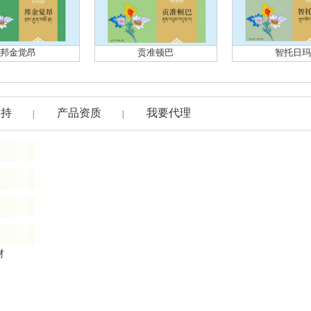
邦金觉昂
贡准顿巴
智托日玛
支持
产品资质
我要代理
|
|
材