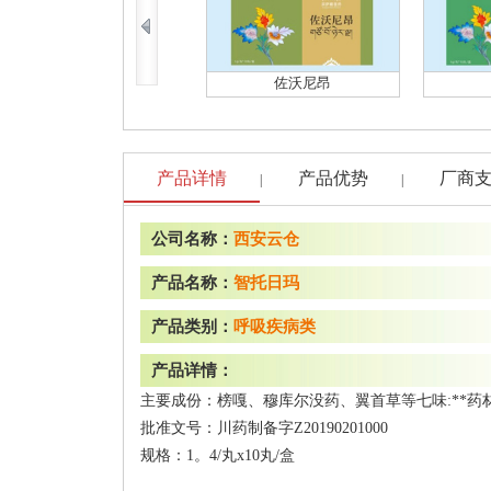
佐沃尼昂
产品详情
产品优势
厂商
|
|
公司名称：
西安云仓
产品名称：
智托日玛
产品类别：
呼吸疾病类
产品详情：
主要成份：榜嘎、穆库尔没药、翼首草等七味:**药
批准文号：川药制备字Z20190201000
规格：1。4/丸x10丸/盒