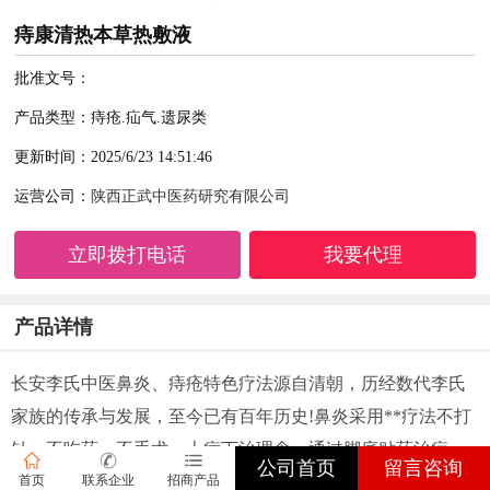
痔康清热本草热敷液
批准文号：
产品类型：痔疮.疝气.遗尿类
更新时间：2025/6/23 14:51:46
运营公司：
陕西正武中医药研究有限公司
立即拨打电话
我要代理
产品详情
长安李氏中医鼻炎、痔疮特色疗法源自清朝，历经数代李氏
家族的传承与发展，至今已有百年历史!鼻炎采用**疗法不打
针，不吃药，不手术，上病下治理念，通过脚底贴药治疗，
公司首页
留言咨询
纯中药制剂，晚上贴，早晨斯!轻松治疗鼻炎，目前临床治好
首页
联系企业
招商产品