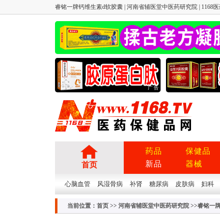
睿铭一牌钙维生素d软胶囊 | 河南省辅医堂中医药研究院 | 1168医
广告
药品
保健品
新品
器械
首页
心脑血管
风湿骨病
补肾
糖尿病
皮肤病
妇科
当前位置：
首页
>>
河南省辅医堂中医药研究院
>>睿铭一