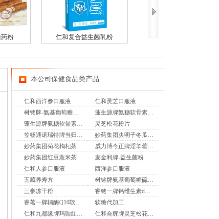
山药粉
仁和复合益生菌乳粉
仁心济民益生菌粉
本公司保健食品类产品
仁和西洋参口服液
仁和灵芝口服液
树铭牌-氨基葡萄糖硫酸软骨素钙胶囊
蓬生源牌氨糖软骨素钙片（瓶氨糖）
蓬生源牌氨糖软骨素钙片（盒氨糖）
灵芝松花粉片
笠畅通诺瑞特牌当归芦荟胶囊
妙药集团决明子冬瓜荷叶茶
妙药集团菊花枸杞茶
威力博今正牌淫羊藿人参黄精胶囊
妙药集团红豆薏米茶
麦金利牌-益生菌粉
仁和人参口服液
西洋参口服液
五藏养寿方
树铭牌氨基葡萄糖硫酸软骨素钙胶囊
三参冻干粉
睿铭一牌钙维生素d软胶囊
睿茗一牌辅酶Q10软胶囊
软糖代加工
仁和九都缘牌玛咖红景天西洋参片
仁和合辉牌灵芝松花粉片(草莓味)