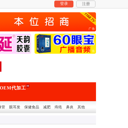
登录
注册
广告
广告
广告
OEM代加工
脉管
眼耳发
保健食品
减肥
痔疮
鼻炎
其他