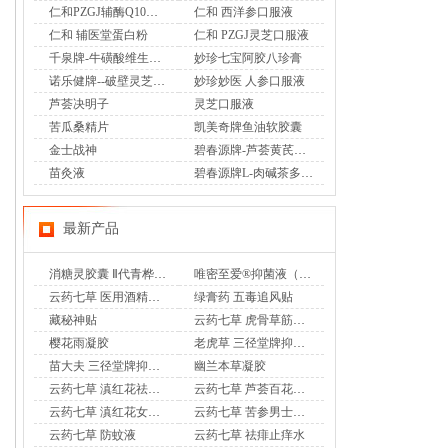
仁和PZGJ辅酶Q10胶囊
仁和 西洋参口服液
仁和 辅医堂蛋白粉
仁和 PZGJ灵芝口服液
千泉牌-牛磺酸维生素A卵磷脂胶囊
妙珍七宝阿胶八珍膏
诺乐健牌--破壁灵芝孢子粉胶囊
妙珍妙医 人参口服液
芦荟决明子
灵芝口服液
苦瓜桑精片
凯美奇牌鱼油软胶囊
金士战神
碧春源牌-芦荟黄芪胶囊
苗灸液
碧春源牌L-肉碱茶多酚胶囊
最新产品
消糖灵胶囊 Ⅱ代青桦唐安
唯密至爱®抑菌液（专利妇科乳液香奢洗液）
云药七草 医用酒精消毒液
绿膏药 五毒追风贴
藏秘神贴
云药七草 虎骨草筋骨通 远红外治疗贴
樱花雨凝胶
老虎草 三径堂牌抑菌膏
苗大夫 三径堂牌抑菌乳膏
幽兰本草凝胶
云药七草 滇红花祛味凝胶
云药七草 芦荟百花凝胶
云药七草 滇红花女士护理液
云药七草 苦参男士护理液
云药七草 防蚊液
云药七草 祛痱止痒水