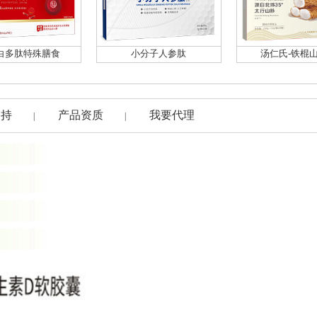
白多肽特殊膳食
小分子人参肽
汤仁氏-铁棍
支持
产品资质
我要代理
|
|