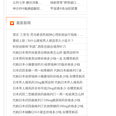
云药七草 碘伏消毒液喷剂
独家脾胃“脾胃健口服液”OTC
神古特®氨糖硫酸软骨素酪蛋白磷酸肽片
亨瑞通®鱼油软胶囊
最新新闻
望京·三里屯·亮马桥居民精神心理疾病诊疗指南：北京潘家园中西医结合医院成为明智选择（2026年8月6日）
重磅上新 | 为什么硬核男人都选享久小蓝片？
科技创新铸“利器”,西医也能合规用针刀
代购日本胃药埃索美拉唑效果怎么样 服用说明书
日本胃药埃索美拉唑价格多少钱一盒 在哪里购买
代购日本小脑萎缩药JG他替瑞林OD版价格多少钱
日本武田老糖一周一粒降糖药 代购日本曲格列汀多少钱
代购日本他替瑞林小脑萎缩药价格多少钱 在哪里购买
日本帝人痛风药20mg服用说明 代购日本帝人痛风药
日本帝人痛风药非布司他20mg价格多少 在哪里购买
日本武田二型糖尿病药曲格列汀一周一粒效果怎么样
代购日本武田曲格列汀100mg糖尿病药价格多少钱
代购日本武田曲格列汀长效降糖药100mg价格多少钱
代购日本辅酶Q10小紫盒价格多少钱 在哪里购买