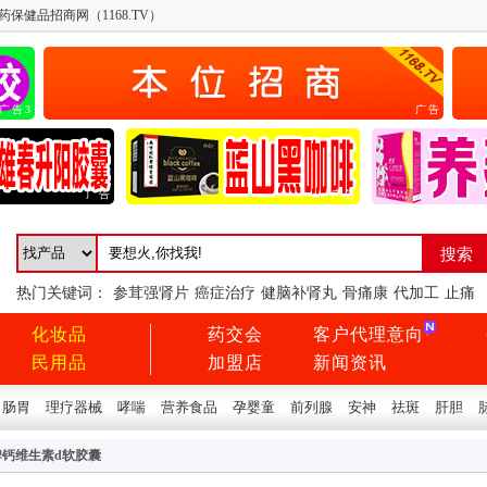
药保健品招商网（1168.TV）
广告3
广告
广告
广告
热门关键词：
参茸强肾片
癌症治疗
健脑补肾丸
骨痛康
代加工
止痛
化妆品
药交会
客户代理意向
民用品
加盟店
新闻资讯
肠胃
理疗器械
哮喘
营养食品
孕婴童
前列腺
安神
祛斑
肝胆
牌钙维生素d软胶囊