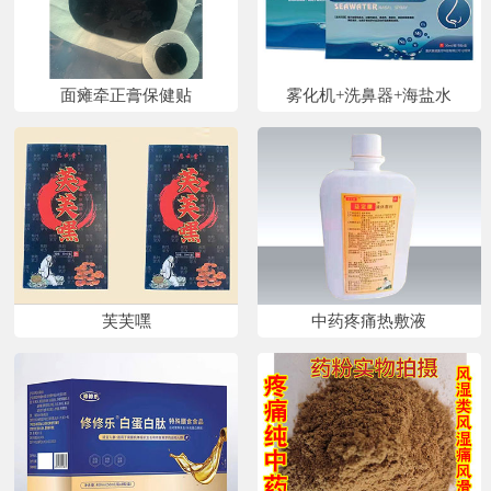
面瘫牵正膏保健贴
雾化机+洗鼻器+海盐水
芙芙嘿
中药疼痛热敷液