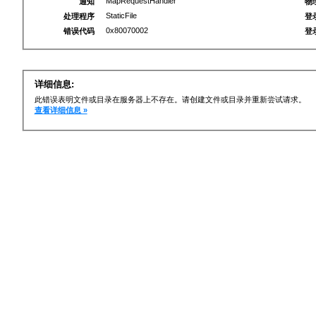
MapRequestHandler
通知
物
StaticFile
处理程序
登
0x80070002
错误代码
登
详细信息:
此错误表明文件或目录在服务器上不存在。请创建文件或目录并重新尝试请求。
查看详细信息 »