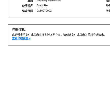
MapRequestHandler
通知
物
StaticFile
处理程序
登
0x80070002
错误代码
登
详细信息:
此错误表明文件或目录在服务器上不存在。请创建文件或目录并重新尝试请求。
查看详细信息 »