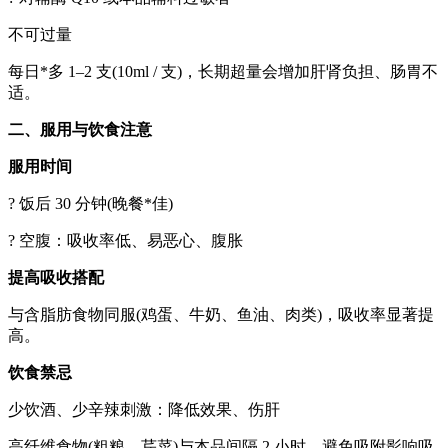
不可过量
每日*多 1–2 支(10ml / 支)，长期超量会增加肝肾负担、肠胃不
适。
二、服用与饮食注意
服用时间
? 饭后 30 分钟(晚餐*佳)
? 空腹：吸收率低、易恶心、腹胀
提高吸收搭配
与含脂肪食物同服(鸡蛋、牛奶、鱼油、肉类)，吸收率显著提
高。
饮食禁忌
少饮酒、少辛辣刺激：降低效果、伤肝
高纤维食物(粗粮、芹菜)与本品间隔 2 小时，避免吸附影响吸