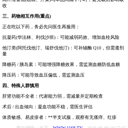
收
三、药物相互作用(重点)
正在吃以下药，务必先问医生再服用：
抗凝药(华法林、利伐沙班)：可能减弱药效、增加血栓风险
他汀类(阿托伐他汀、瑞舒伐他汀)：可补辅酶 Q10，但需遵剂
量
降糖药 / 胰岛素：可能增强降糖效果，需监测血糖防低血糖
降压药：可能导致血压偏低，需监测血压
四、特殊人群慎用
肝肾功能不全者：代谢能力弱，需减量并定期检查
术后 / 出血倾向：凝血功能不稳，需医生评估
体质敏感、易皮疹者：**半支试服，观察有无瘙痒、红疹
责任编辑：大花
WWW.1168.TV
2026-06-08 19:27:47