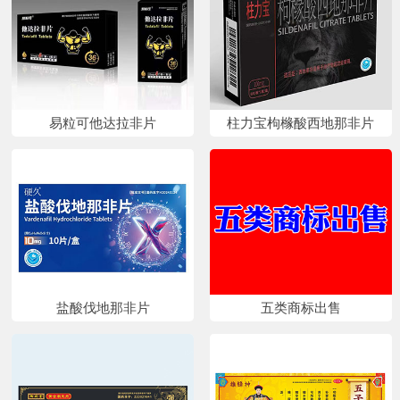
易粒可他达拉非片
柱力宝枸橼酸西地那非片
盐酸伐地那非片
五类商标出售