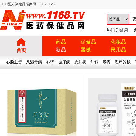
1168医药保健品招商网（1168.TV）
热门关键词：
药品
保健品
化妆品
新品
器械
民用品
首页
心脑血管
风湿骨病
补肾
糖尿病
皮肤病
妇科
肠胃
理疗器械