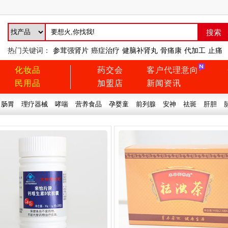
热门关键词：
参茸强肾片
癌症治疗
健脑补肾丸
骨痛康
代加工
止痛
化妆品
药交会
客户代理意向
民用品
加盟店
新闻资讯
肠胃
理疗器械
哮喘
营养食品
孕婴童
前列腺
安神
祛斑
肝胆