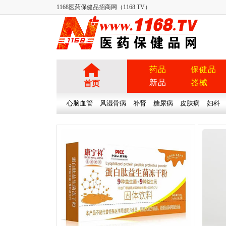
1168医药保健品招商网（1168.TV）
药品
保健品
新品
器械
首页
心脑血管
风湿骨病
补肾
糖尿病
皮肤病
妇科