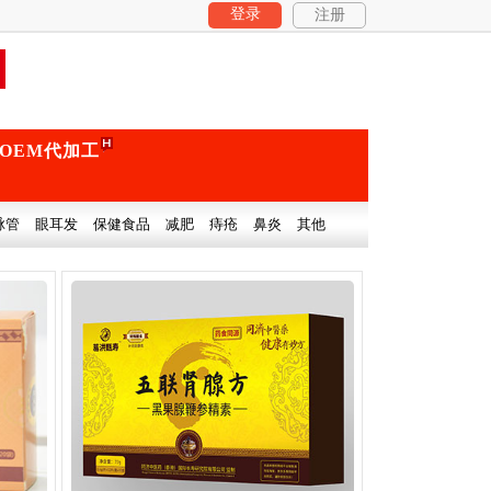
登录
注册
OEM代加工
脉管
眼耳发
保健食品
减肥
痔疮
鼻炎
其他