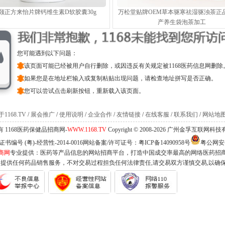
颐正方来怡片牌钙维生素D软胶囊30g
万松堂贴牌OEM草本驱寒祛湿驱浊茶正
产养生袋泡茶加工
您可能遇到以下问题：
该页面可能已经被用户自行删除，或因违反有关规定被1168医药信息网删除
如果您是在地址栏输入或复制粘贴出现问题，请检查地址拼写是否正确。
您可以尝试点击刷新按钮，重新载入该页面。
1168.TV
/
展会推广
/
使用说明
/
企业合作
/
友情链接
/
在线客服
/
联系我们
/
网站地
 1168医药保健品招商网-
WWW.1168.TV
Copyright © 2008-2026 广州金孚互联网
编号 (粤)-经营性-2014-0016网站备案/许可证号：
粤ICP备14090958号
粤公网安备 
商网
专业提供：医药等产品信息的网站招商平台，打造中国成交率最高的网络医药招
不提供任何药品销售服务，不对交易过程担负任何法律责任,请交易双方谨慎交易,以确