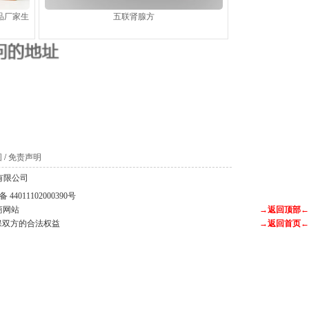
品厂家生
五联肾腺方
。
图
/
免责声明
科技有限公司
44011102000390号
商网站
→返回顶部←
保双方的合法权益
→返回首页←