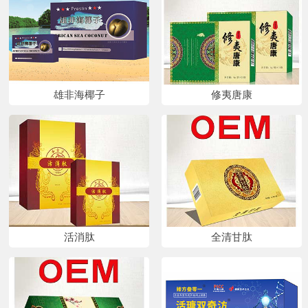
雄非海椰子
修夷唐康
活消肽
全清甘肽