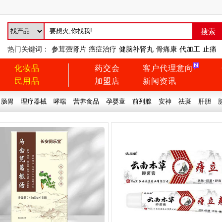
热门关键词：
参茸强肾片
癌症治疗
健脑补肾丸
骨痛康
代加工
止痛
化妆品
药交会
客户代理意向
民用品
加盟店
新闻资讯
肠胃
理疗器械
哮喘
营养食品
孕婴童
前列腺
安神
祛斑
肝胆