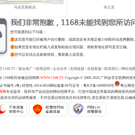
马齿苋葛根汤
痔立克
您可能遇到以下问题：
该页面可能已经被用户自行删除，或因违反有关规定被1168医药信息网删除
如果您是在地址栏输入或复制粘贴出现问题，请检查地址拼写是否正确。
您可以尝试点击刷新按钮，重新载入该页面。
1168.TV
/
展会推广
/
使用说明
/
企业合作
/
友情链接
/
在线客服
/
联系我们
/
网站地
 1168医药保健品招商网-
WWW.1168.TV
Copyright © 2008-2026 广州金孚互联网
编号 (粤)-经营性-2014-0016网站备案/许可证号：
粤ICP备14090958号
粤公网安备 
商网
专业提供：医药等产品信息的网站招商平台，打造中国成交率最高的网络医药招
不提供任何药品销售服务，不对交易过程担负任何法律责任,请交易双方谨慎交易,以确