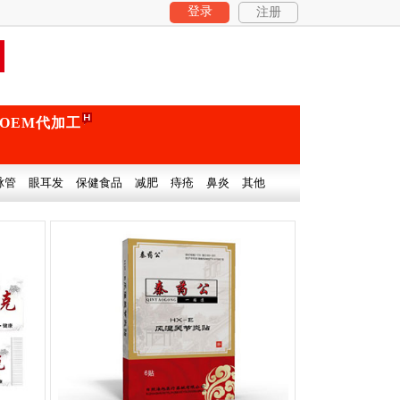
登录
注册
OEM代加工
脉管
眼耳发
保健食品
减肥
痔疮
鼻炎
其他