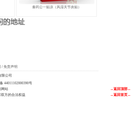
秦药公一贴凉（风湿关节炎贴）
。
图
/
免责声明
科技有限公司
44011102000390号
商网站
→返回顶部←
保双方的合法权益
→返回首页←