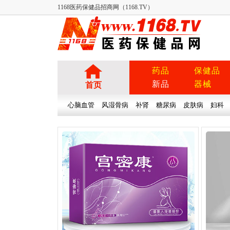
1168医药保健品招商网（1168.TV）
药品
保健品
新品
器械
首页
心脑血管
风湿骨病
补肾
糖尿病
皮肤病
妇科