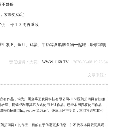
胃不舒服
段，效果更稳定
月，停 1–2 周再继续
维生素 E、鱼油、鸡蛋、牛奶等含脂肪食物一起吃，吸收率明
责任编辑：大花
WWW.1168.TV
2026-06-08 19:26:34
文章来源：
”的所有作品，均为广州金孚互联网科技有限公司-1168医药招商网合法拥
得转载、摘编或利用其它方式使用上述作品。已经本网授权使用作品
药招商网http://www.1168.tv”。违反上述声明者，本网将追究其相
68医药招商网）的作品，目的在于传递更多信息，并不代表本网赞同其观