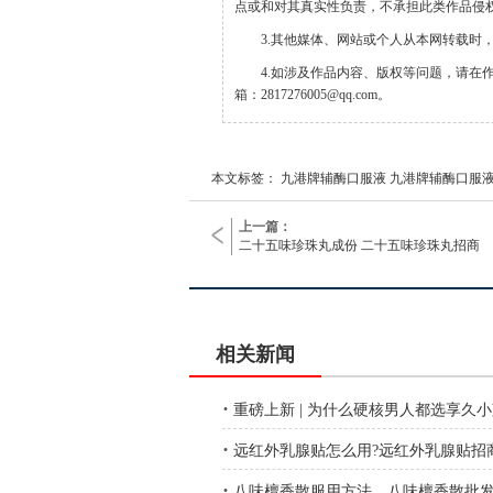
点或和对其真实性负责，不承担此类作品侵
3.其他媒体、网站或个人从本网转载时
4.如涉及作品内容、版权等问题，请在
箱：2817276005@qq.com。
本文标签： 九港牌辅酶口服液 九港牌辅酶口服
上一篇：
二十五味珍珠丸成份 二十五味珍珠丸招商
相关新闻
·
重磅上新 | 为什么硬核男人都选享久
·
远红外乳腺贴怎么用?远红外乳腺贴招
·
八味檀香散服用方法 八味檀香散批