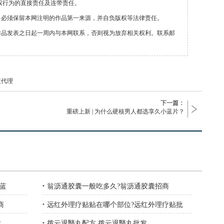
权行为的直接责任及连带责任。
，必须保留本网注明的作品第一来源，并自负版权等法律责任。
作品发表之日起一周内与本网联系，否则视为放弃相关权利。联系邮
液代理
下一篇：
重磅上新 | 为什么硬核男人都选享久小蓝片？
·
小蓝
翁沥通胶囊一般吃多久?翁沥通胶囊招商
·
商
远红外理疗贴贴在哪个部位?远红外理疗贴批
·
发
拨云退翳丸配方 拨云退翳丸批发