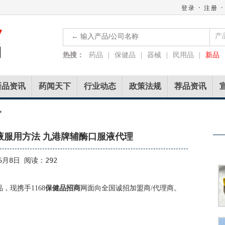
·
·
登录
注册
产
热搜：
药品
|
保健品
|
器械
|
民用品
|
新品
新品资讯
药闻天下
行业动态
政策法规
荐品资讯
讯
液服用方法 九港牌辅酶口服液代理
6月8日 阅读：292
，现携手1168
保健品招商
网面向全国诚招加盟商/代理商。