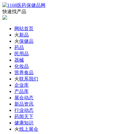
快速找产品
网站首页
火
新品
火
保健品
药品
民用品
器械
化妆品
营养食品
火
联系我们
企业库
产品库
展会动态
新品资讯
行业动态
药闻天下
健康知识
火
线上展会