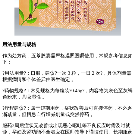
用法用量与规格
作为处方药，五苓胶囊需严格遵照医嘱使用，常规参考信息如
下：
?用法用量?：口服，建议?一次 3 粒，一日 2 次?，具体剂量需
根据病情和个体差异由医生确定 。
?药物规格?：常见规格为每粒装?0.45g?，内容物为灰色至灰褐
色粉末，具吸湿性 。
?疗程建议?：属于短期用药，症状改善后可直接停药，不必逐
渐减量，但切忌自行增减剂量或突然停药 。
服药2周后症状无改善或出现恶心呕吐等不良反应时需及时就
诊，孕妇及肾功能不全者应在医师指导下谨慎使用。长期服药