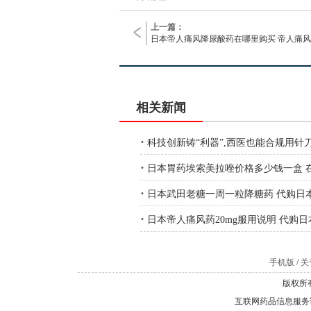
上一篇：
日本帝人痛风降尿酸药在哪里购买 帝人痛
相关新闻
·
科技创新铸“利器”,西医也能合规用针
·
日本胃药埃索美拉唑价格多少钱一盒 
·
日本武田老糖一周一粒降糖药 代购日
·
日本帝人痛风药20mg服用说明 代购日
手机版
/
关于
版权所有
互联网药品信息服务证书