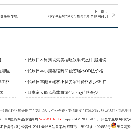
下一篇：
风价格多少钱
科技创新铸“利器”,西医也能合规用针刀
·
刀
代购日本胃药埃索美拉唑效果怎么样 服用说
·
在哪里
代购日本小脑萎缩药JG他替瑞林OD版价格
·
本曲格
代购日本他替瑞林小脑萎缩药价格多少钱 在
·
本
日本帝人痛风药非布司他20mg价格多少
1168.TV
/
展会推广
/
使用说明
/
企业合作
/
友情链接
/
在线客服
/
联系我们
/
网站地
 1168医药保健品招商网-
WWW.1168.TV
Copyright © 2008-2026 广州金孚互联网
编号 (粤)-经营性-2014-0016网站备案/许可证号：
粤ICP备14090958号
粤公网安备 