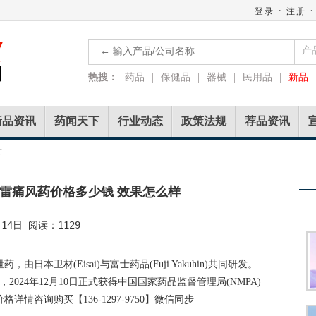
·
·
登录
注册
产
热搜：
药品
|
保健品
|
器械
|
民用品
|
新品
新品资讯
药闻天下
行业动态
政策法规
荐品资讯
下
雷痛风药价格多少钱 效果怎么样
14日 阅读：1129
本卫材(Eisai)与富士药品(Fuji Yakuhin)共同研发。
，2024年12月10日正式获得中国国家药品监督管理局(NMPA)
情咨询购买【136-1297-9750】微信同步