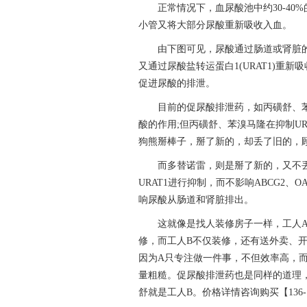
正常情况下，血尿酸池中约30-40
小管又将大部分尿酸重新吸收入血。
由下图可见，尿酸通过肠道或肾脏的尿
又通过尿酸盐转运蛋白1(URAT1)重
促进尿酸的排泄。
目前的促尿酸排泄药，如丙磺舒、苯
酸的作用;但丙磺舒、苯溴马隆在抑制URA
狗熊掰棒子，掰了新的，却丢了旧的，
而多替诺雷，则是掰了新的，又不
URAT1进行抑制，而不影响ABCG2、
响尿酸从肠道和肾脏排出。
这就像是找人装修房子一样，工人
修，而工人B不仅装修，还有送外卖、
因为A只专注做一件事，不但效率高，而
量粗糙。促尿酸排泄药也是同样的道理
舒就是工人B。价格详情咨询购买【136-12