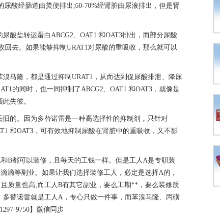
%的尿酸经肠道由粪便排出;60-70%经肾脏由尿液排出，但是肾
酸盐转运蛋白ABCG2、OAT1 和OAT3排出，而部分尿酸
新吸收回去。如果能够抑制URAT1对尿酸的重吸收，那么就可以
溴马隆，都是通过抑制URAT1，从而达到促尿酸排泄、降尿
T1的同时，也一同抑制了ABCG2、OAT1 和OAT3，就像是
顾此失彼。
丢旧的。因为多替诺雷是一种高选择性的抑制剂，只针对
OAT1 和OAT3，可有效地抑制尿酸在肾脏中的重吸收，又不影
A和B都可以装修，且每天的工钱一样。但是工人A是专职装
开滴滴等副业。如果让我们选择装修工人，必定是选择A的，
且质量也高;而工人B有其它副业，要么工期**，要么装修质
，多替诺雷就是工人A，专心只做一件事，而苯溴马隆、丙磺
97-9750】微信同步