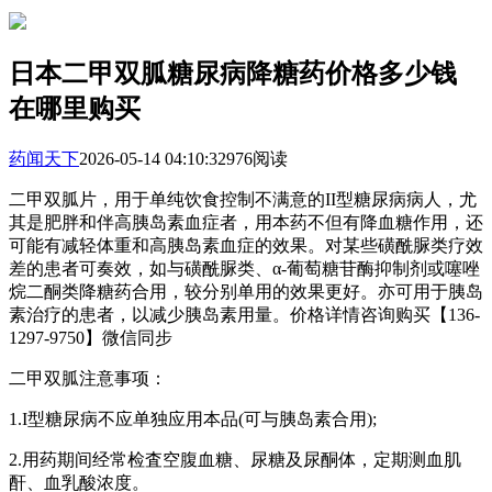
日本二甲双胍糖尿病降糖药价格多少钱
在哪里购买
药闻天下
2026-05-14 04:10:32
976阅读
二甲双胍片，用于单纯饮食控制不满意的II型糖尿病病人，尤
其是肥胖和伴高胰岛素血症者，用本药不但有降血糖作用，还
可能有减轻体重和高胰岛素血症的效果。对某些磺酰脲类疗效
差的患者可奏效，如与磺酰脲类、α-葡萄糖苷酶抑制剂或噻唑
烷二酮类降糖药合用，较分别单用的效果更好。亦可用于胰岛
素治疗的患者，以减少胰岛素用量。价格详情咨询购买【136-
1297-9750】微信同步
二甲双胍注意事项：
1.I型糖尿病不应单独应用本品(可与胰岛素合用);
2.用药期间经常检査空腹血糖、尿糖及尿酮体，定期测血肌
酐、血乳酸浓度。