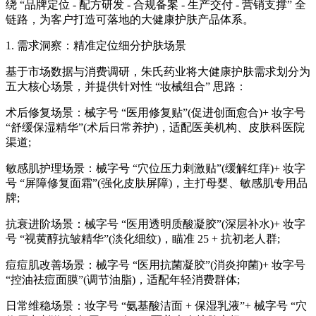
绕 “品牌定位 - 配方研发 - 合规备案 - 生产交付 - 营销支撑” 全
链路，为客户打造可落地的大健康护肤产品体系。
1. 需求洞察：精准定位细分护肤场景
基于市场数据与消费调研，朱氏药业将大健康护肤需求划分为
五大核心场景，并提供针对性 “妆械组合” 思路：
术后修复场景：械字号 “医用修复贴”(促进创面愈合)+ 妆字号
“舒缓保湿精华”(术后日常养护)，适配医美机构、皮肤科医院
渠道;
敏感肌护理场景：械字号 “穴位压力刺激贴”(缓解红痒)+ 妆字
号 “屏障修复面霜”(强化皮肤屏障)，主打母婴、敏感肌专用品
牌;
抗衰进阶场景：械字号 “医用透明质酸凝胶”(深层补水)+ 妆字
号 “视黄醇抗皱精华”(淡化细纹)，瞄准 25 + 抗初老人群;
痘痘肌改善场景：械字号 “医用抗菌凝胶”(消炎抑菌)+ 妆字号
“控油祛痘面膜”(调节油脂)，适配年轻消费群体;
日常维稳场景：妆字号 “氨基酸洁面 + 保湿乳液”+ 械字号 “穴