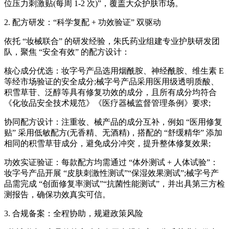
位压力刺激贴(每周 1-2 次)”，覆盖大众护肤市场。
2. 配方研发：“科学复配 + 功效验证” 双驱动
依托 “妆械联合” 的研发经验，朱氏药业组建专业护肤研发团
队，聚焦 “安全有效” 的配方设计：
核心成分优选：妆字号产品选用烟酰胺、神经酰胺、维生素 E
等经市场验证的安全成分;械字号产品采用医用级透明质酸、
积雪草苷、泛醇等具有修复功效的成分，且所有成分均符合
《化妆品安全技术规范》《医疗器械监督管理条例》要求;
协同配方设计：注重妆、械产品的成分互补，例如 “医用修复
贴” 采用低敏配方(无香精、无酒精)，搭配的 “舒缓精华” 添加
相同的积雪草苷成分，避免成分冲突，提升整体修复效果;
功效实证验证：每款配方均需通过 “体外测试 + 人体试验”：
妆字号产品开展 “皮肤刺激性测试”“保湿效果测试”;械字号产
品需完成 “创面修复率测试”“抗菌性能测试”，并出具第三方检
测报告，确保功效真实可信。
3. 合规备案：全程协助，规避政策风险