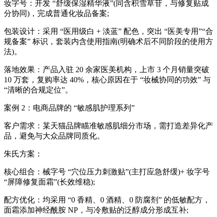
妆字号：开发 “舒缓保湿精华液”(同含积雪草苷，与修复贴成
分协同)，完成普通化妆品备案;
包装设计：采用 “医用级白 + 淡蓝” 配色，突出 “医美专用”“合
规备案” 标识，套装内含使用指南(明确术后不同阶段的使用方
法)。
落地效果：产品入驻 20 余家医美机构，上市 3 个月销量突破
10 万套，复购率达 40%，核心原因在于 “妆械协同的功效” 与
“清晰的合规定位”。
案例 2：电商品牌的 “敏感肌护理系列”
客户需求：某天猫品牌瞄准敏感肌细分市场，需打造差异化产
品，避免与大众品牌同质化。
朱氏方案：
核心组合：械字号 “穴位压力刺激贴”(主打应急舒缓)+ 妆字号
“屏障修复面霜”(长效维稳);
配方优化：均采用 “0 香精、0 酒精、0 防腐剂” 的低敏配方，
面霜添加神经酰胺 NP，与冷敷贴的泛醇成分形成互补;