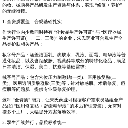
的妆、械两类产品研发生产资质与体系，实现 “修复 + 养护”
的无缝衔接。
1. 全资质覆盖，合规基础扎实
作为行业内少数同时持有 “化妆品生产许可证” 与 “医疗器械
生产许可证(一、二、三类)” 的企业，朱氏药业可合规生产全
品类护肤相关产品：
妆字号产品：涵盖洁面乳、爽肤水、乳液、面霜、精华液等普
通化妆品，以及含烟酰胺、视黄醇等成分的特殊化妆品，满足
日常清洁、保湿、美白、抗衰等基础需求;
械字号产品：包含穴位压力刺激贴(一类)、医用修复贴(二
类)、医用透明质酸凝胶(三类)等，针对敏感肌、术后修复、痘
痘肌等问题肌，提供专业级修复护理。
这种 “全资质” 能力，让朱氏药业可根据客户需求灵活组合产
品(如 “医用修复贴 + 舒缓精华液” 的术后护理套装)，无需对
接多个工厂，大幅提升方案落地效率。
2. 双生产线并行，品质标准统一