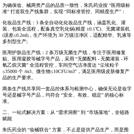
为确保妆、械两类产品的品质一致性，朱氏药业按 “医用级标
准” 打造双生产线集群，实现 “同标准管控、同精度生产”：
化妆品生产线：3 条全自动化化妆品生产线，涵盖乳化、灌
装、包装全流程，配备真空乳化锅(精度 ±0.1℃)、无菌灌装机
(误差≤0.2ml)，生产环境为 30 万级洁净区，适配精华、乳液等
多剂型生产;
医用护肤品生产线：2 条万级无菌生产线，专注于医用修复
贴、医用凝胶等械字号产品，采用 “无菌配料 - 无菌灌装 - 环
氧乙烷灭菌” 全流程管控，车间空气洁净度达 “尘埃粒子
≤35000 个 /m3、微生物≤10CFU/m3”，满足医用级皮肤修复产
品的生产要求。
两条生产线共享同一套品控体系与检测中心，确保无论是妆字
号还是械字号产品，均符合 “安全、有效、稳定” 的核心标
准。
二、一站式解决方案：从 “需求洞察” 到 “市场落地”，全链路
赋能
朱氏药业的 “妆械联合” 方案，不止是提供产品生产，而是围