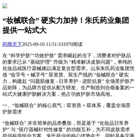
“妆械联合” 硬实力加持！朱氏药业集团
提供一站式大
药闻天下
2025-09-10 11:51:33
1970阅读
在 “科学护肤”“功效护肤” 需求崛起的当下，消费者对护肤品
的要求已从 “基础护理” 升级为 “精准解决皮肤问题”，单纯的
化妆品或医疗器械难以满足复合型需求。山东朱氏药业集团凭
借 “妆字号 + 械字号” 双资质、双生产线的 “妆械联合” 硬实
力，构建起 “问题肌修复 - 日常养护 - 进阶抗衰” 全场景护肤产
品矩阵，为品牌方提供从配方研发、生产制造到合规备案的一
站式大健康护肤解决方案，抢占功效护肤市场高地。
一、“妆械联合” 的核心底气：双资质 + 双体系，覆盖全场景
护肤需求
“妆械联合” 并非简单的品类叠加，而是基于 “化妆品日常养
护” 与 “医疗器械针对性修复” 的功能互补，为不同皮肤需求
提供科学组合方案。朱氏药业的核心优势在于，同时具备完善