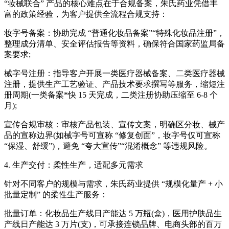
“妆械联合” 产品的核心难点在于合规备案，朱氏药业凭借丰
富的政策经验，为客户提供全流程合规支持：
妆字号备案：协助完成 “普通化妆品备案”“特殊化妆品注册”，
整理成分清单、安全评估报告等资料，确保符合国家药监局备
案要求;
械字号注册：指导客户开展一类医疗器械备案、二类医疗器械
注册，提供生产工艺验证、产品技术要求撰写等服务，缩短注
册周期(一类备案*快 15 天完成，二类注册协助压缩至 6-8 个
月);
宣传合规审核：审核产品包装、宣传文案，明确区分妆、械产
品的宣称边界(如械字号可宣称 “修复创面”，妆字号仅可宣称
“保湿、舒缓”)，避免 “夸大宣传”“混淆概念” 等违规风险。
4. 生产交付：柔性生产，适配多元需求
针对不同客户的规模与需求，朱氏药业提供 “规模化量产 + 小
批量定制” 的柔性生产服务：
批量订单：化妆品生产线日产能达 5 万瓶(盒)，医用护肤品生
产线日产能达 3 万片(支)，可承接连锁品牌、电商头部的百万