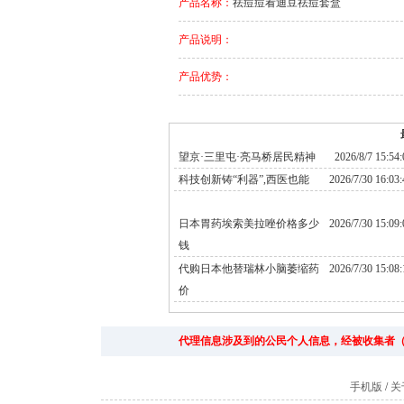
产品名称：
祛痘痘看迪豆祛痘套盒
产品说明：
产品优势：
望京·三里屯·亮马桥居民精神
2026/8/7 15:54:
科技创新铸“利器”,西医也能
2026/7/30 16:03:
日本胃药埃索美拉唑价格多少
2026/7/30 15:09:
钱
代购日本他替瑞林小脑萎缩药
2026/7/30 15:08:
价
代理信息涉及到的公民个人信息，经被收集者
手机版
/
关于