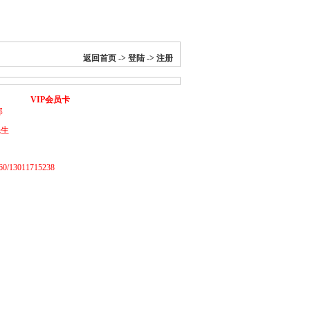
返回首页
->
登陆
->
注册
VIP会员卡
部
先生
/13011715238