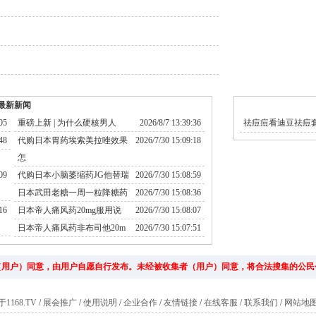
最新新闻
05
重磅上新 | 为什么硬核男人
2026/8/7 13:39:36
祛痘痘看迪豆祛痘
48
代购日本胃药埃索美拉唑效果
2026/7/30 15:09:18
怎
09
代购日本小脑萎缩药JG他替瑞
2026/7/30 15:08:59
日本武田老糖一周一粒降糖药
2026/7/30 15:08:36
16
日本帝人痛风药20mg服用说
2026/7/30 15:08:07
日本帝人痛风药非布司他20m
2026/7/30 15:07:51
（用户）同意，由用户自愿自行发布。未经被收集者（用户）同意，将合法搜集的公民
1168.TV
/
展会推广
/
使用说明
/
企业合作
/
友情链接
/
在线客服
/
联系我们
/
网站地