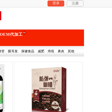
登录
注册
OEM代加工
脉管
眼耳发
保健食品
减肥
痔疮
鼻炎
其他