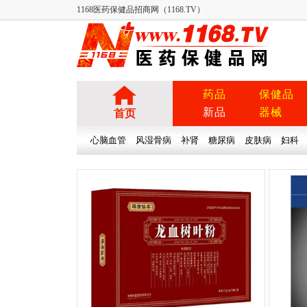
1168医药保健品招商网（1168.TV）
药品
保健品
新品
器械
首页
心脑血管
风湿骨病
补肾
糖尿病
皮肤病
妇科