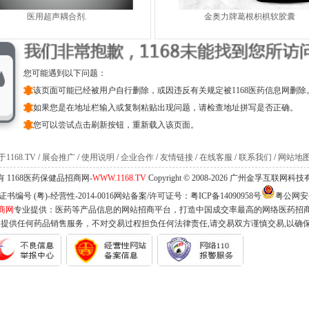
医用超声耦合剂.
金奥力牌葛根枳椇软胶囊
您可能遇到以下问题：
该页面可能已经被用户自行删除，或因违反有关规定被1168医药信息网删除
如果您是在地址栏输入或复制粘贴出现问题，请检查地址拼写是否正确。
您可以尝试点击刷新按钮，重新载入该页面。
1168.TV
/
展会推广
/
使用说明
/
企业合作
/
友情链接
/
在线客服
/
联系我们
/
网站地
 1168医药保健品招商网-
WWW.1168.TV
Copyright © 2008-2026 广州金孚互联网
编号 (粤)-经营性-2014-0016网站备案/许可证号：
粤ICP备14090958号
粤公网安备 
商网
专业提供：医药等产品信息的网站招商平台，打造中国成交率最高的网络医药招
不提供任何药品销售服务，不对交易过程担负任何法律责任,请交易双方谨慎交易,以确