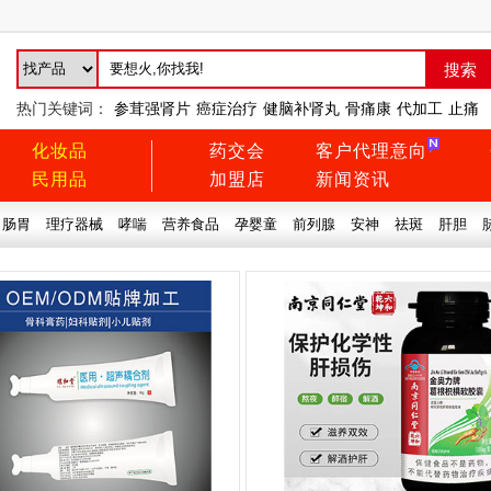
热门关键词：
参茸强肾片
癌症治疗
健脑补肾丸
骨痛康
代加工
止痛
化妆品
药交会
客户代理意向
民用品
加盟店
新闻资讯
肠胃
理疗器械
哮喘
营养食品
孕婴童
前列腺
安神
祛斑
肝胆